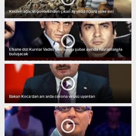
Kesilen ağacın gövdesinden çıkan ay yıldız figürü şoke etti
Efsane dizi Kurtlar Vadisi, yeni adıyla şubat ayında hayranlarıyla
buluşacak
Bakan Koca’dan art arda corona virüsü uyarıları