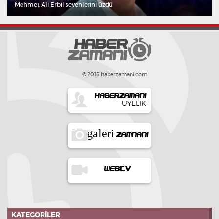
Mehmet Ali Erbil sevenlerini üzdü
© 2015 haberzamani.com
HABERZAMANI
ÜYELIK
galeri
ZAMNANI
WEBTV
KATEGORILER