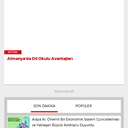
EĞITIM
Almanya’da Dil Okulu Avantajları
REKLAMLAR
SON DAKİKA
POPÜLER
Alaya AI, Önemli Bir Ekonomik Sistem Güncellemesi
İmparator'un sağlık durumunda son durum
ve Yaklaşan Büyük Airdrop’u Duyurdu