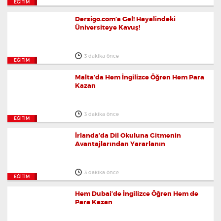
EĞITIM
Dersigo.com’a Gel! Hayalindeki
Üniversiteye Kavuş!
3 dakika önce
EĞITIM
Malta’da Hem İngilizce Öğren Hem Para
Kazan
3 dakika önce
EĞITIM
İrlanda’da Dil Okuluna Gitmenin
Avantajlarından Yararlanın
3 dakika önce
EĞITIM
Hem Dubai’de İngilizce Öğren Hem de
Para Kazan