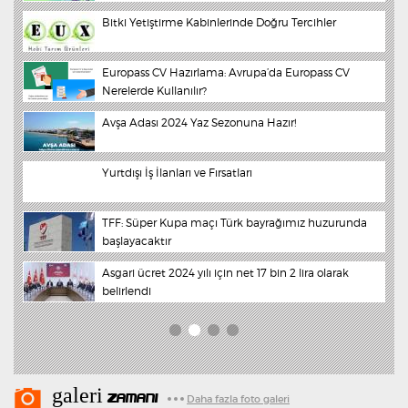
 ve
Bitki Yetiştirme Kabinlerinde Doğru Tercihler
Bu cuma büyük felaket olacak!
Europass CV Hazırlama: Avrupa’da Europass CV
Nihat Doğan‘a son darbe 'Nevruz'dan
Nerelerde Kullanılır?
min
taya
Avşa Adası 2024 Yaz Sezonuna Hazır!
Olay elbisede flaş gelişme
Yurtdışı İş İlanları ve Fırsatları
İbrahim Tatlıses Uyanır Uyanmaz Bakın Ne Yaptı?
TFF: Süper Kupa maçı Türk bayrağımız huzurunda
Nihat Doğan aniden çark etti!
başlayacaktır
Asgari ücret 2024 yılı için net 17 bin 2 lira olarak
"Filistin devleti diye bir şey olmayacak"
belirlendi
galeri
ZAMANI
Daha fazla foto galeri