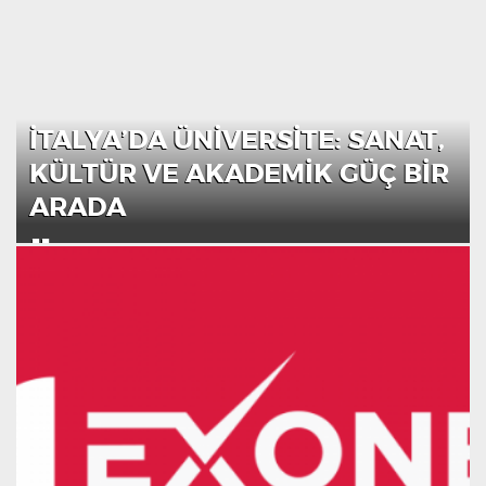
İTALYA’DA ÜNIVERSITE: SANAT,
KÜLTÜR VE AKADEMIK GÜÇ BIR
ARADA