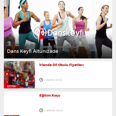
Dans Keyfi Altunizade
İrlanda Dil Okulu Fiyatları
3 dakika önce
EĞITIM
Eğitim Koçu
3 dakika önce