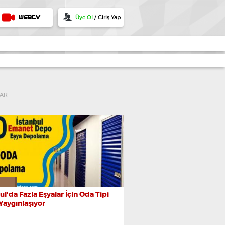
Üye Ol
/ Giriş Yap
WEBTV
AR
ul'da Fazla Eşyalar İçin Oda Tipi
Yaygınlaşıyor