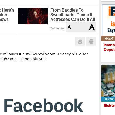
HAYAT
İstanb
Depol
ite mi arıyorsunuz? Getmyfb.com’u deneyin! Twitter
m’a göz atın. Hemen okuyun!
TEKNO
Elektr