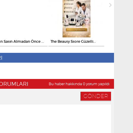
n Satın Almadan Önce ...
The Beauty Store Güzelli...
Kontrolsüz Kağı
I
 YORUMLARI
Bu haber hakkında 0 yorum yapıldı