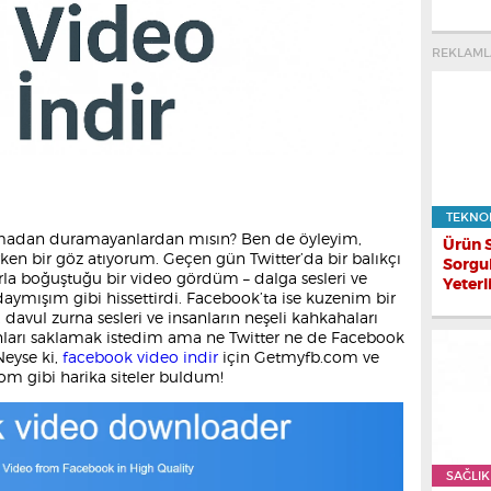
REKLAML
TEKNO
çmadan duramayanlardan mısın? Ben de öyleyim,
Ürün 
en bir göz atıyorum. Geçen gün Twitter’da bir balıkçı
Sorgu
rla boğuştuğu bir video gördüm – dalga sesleri ve
Yeterl
adaymışım gibi hissettirdi. Facebook’ta ise kuzenim bir
avul zurna sesleri ve insanların neşeli kahkahaları
ları saklamak istedim ama ne Twitter ne de Facebook
Neyse ki,
facebook video indir
için Getmyfb.com ve
.com gibi harika siteler buldum!
SAĞLIK