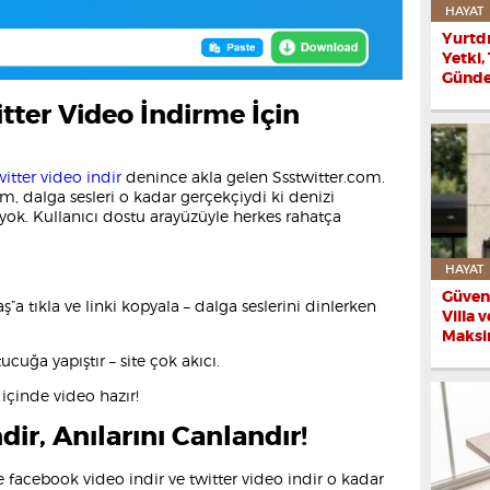
HAYAT
Yurtd
Yetki,
Günd
tter Video İndirme İçin
witter video indir
denince akla gelen Ssstwitter.com.
, dalga sesleri o kadar gerçekçiydi ki denizi
m yok. Kullanıcı dostu arayüzüyle herkes rahatça
HAYAT
Güvenl
ş”a tıkla ve linki kopyala – dalga seslerini dinlerken
Villa 
Maksi
tucuğa yapıştır – site çok akıcı.
e içinde video hazır!
dir, Anılarını Canlandır!
facebook video indir ve twitter video indir o kadar