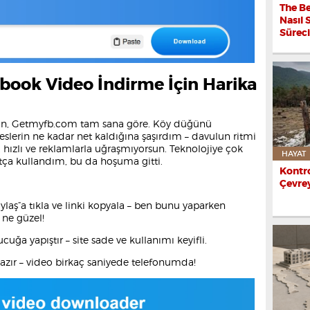
The Be
Nasıl 
Sürec
ook Video İndirme İçin Harika
rsan, Getmyfb.com tam sana göre. Köy düğünü
eslerin ne kadar net kaldığına şaşırdım – davulun ritmi
, hızlı ve reklamlarla uğraşmıyorsun. Teknolojiye çok
HAYAT
ça kullandım, bu da hoşuma gitti.
Kontro
Çevrey
ylaş”a tıkla ve linki kopyala – ben bunu yaparken
 ne güzel!
cuğa yapıştır – site sade ve kullanımı keyifli.
e hazır – video birkaç saniyede telefonumda!