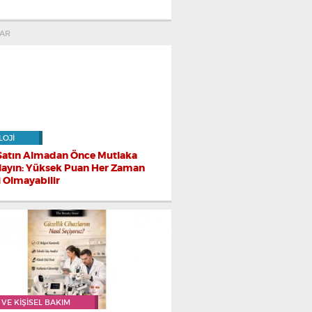
AR
LOJI
Satın Almadan Önce Mutlaka
layın: Yüksek Puan Her Zaman
i Olmayabilir
 VE KIŞISEL BAKIM