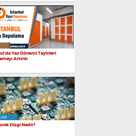
ul'da Yaz Dönemi Tayinleri
amayı Artırdı
LOJI
onik Dizgi Nedir?