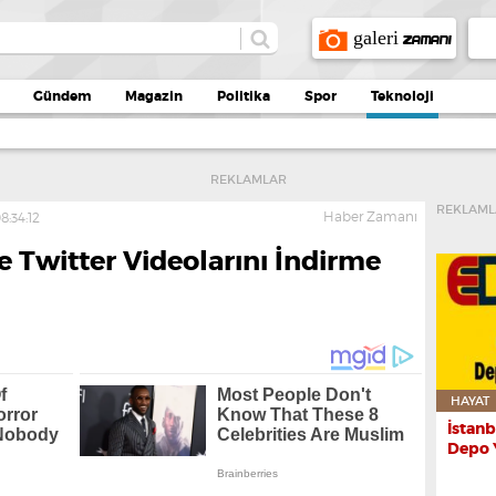
galeri
ZAMANI
Gündem
Magazin
Politika
Spor
Teknoloji
REKLAMLAR
REKLAML
Haber Zamanı
8:34:12
 Twitter Videolarını İndirme
HAYAT
İstanb
Depo 