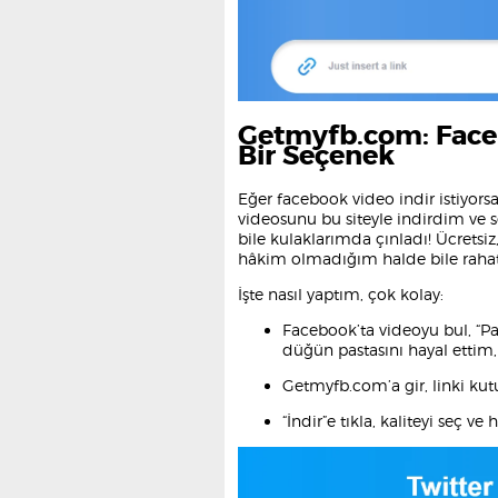
Getmyfb.com: Faceb
Bir Seçenek
Eğer facebook video indir istiyo
videosunu bu siteyle indirdim ve s
bile kulaklarımda çınladı! Ücretsiz
hâkim olmadığım halde bile rahat
İşte nasıl yaptım, çok kolay:
Facebook’ta videoyu bul, “Pa
düğün pastasını hayal ettim,
Getmyfb.com’a gir, linki kutu
“İndir”e tıkla, kaliteyi seç v