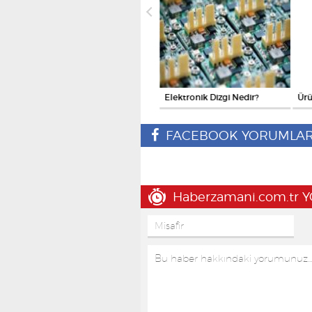
.
İstanbul'da Yaz Dönemi T...
Elektronik Dizgi Nedir?
Ürü
FACEBOOK YORUMLAR
Haberzamani.com.tr