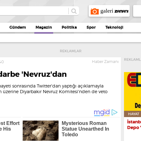
galeri
ZAMANI
Gündem
Magazin
Politika
Spor
Teknoloji
REKLAMLAR
REKLAML
Haber Zamanı
:40
darbe 'Nevruz'dan
ayeti sonrasında Twitter'dan yaptığı açıklamayla
yın üzerine Diyarbakır Nevruz Komitesi'nden de veto
HAYAT
İstanb
Depo 