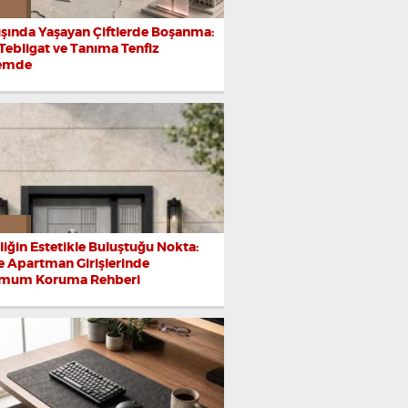
ışında Yaşayan Çiftlerde Boşanma:
 Tebligat ve Tanıma Tenfiz
e Güzelli...
Kontrolsüz Kağıt Havlu T...
Yurtdışında Yaşayan Çift...
emde
iğin Estetikle Buluştuğu Nokta:
ve Apartman Girişlerinde
mum Koruma Rehberi