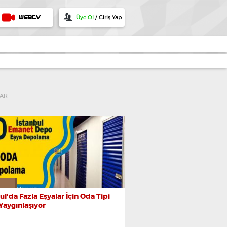
Üye Ol
/ Giriş Yap
WEBTV
AR
ul'da Fazla Eşyalar İçin Oda Tipi
Yaygınlaşıyor