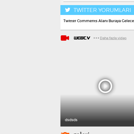
TWİTTER YORUMLARI
Twitter Comments Alanı Buraya Gelec
WEBTV
Daha fazla video
dsdsds