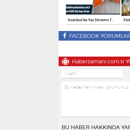
İstanbul'da Fazla Eşyala...
İstanbul'da Yaz Dönemi T...
Ele
FACEBOOK YORUMLAR
Haberzamani.com.tr
BU HABER HAKKINDA YA