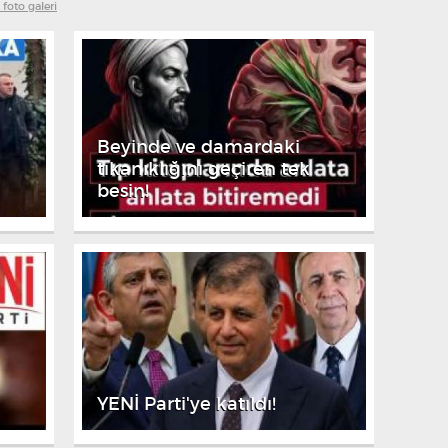
 foto galeri
Beyinde ve damardaki
tıkanıklığını geçiren tek
besin!
YENİ Parti'ye katıldı!