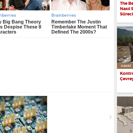
The Be
Nasıl 
Sürec
HAYAT
Kontro
Çevrey