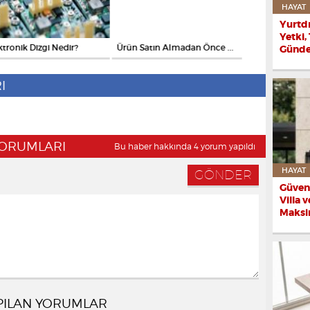
HAYAT
Yurtd
Yetki,
ktronik Dizgi Nedir?
Ürün Satın Almadan Önce ...
The Beauty Stor
Günd
I
 YORUMLARI
Bu haber hakkında 4 yorum yapıldı
HAYAT
Güvenl
Villa 
Maksi
PILAN YORUMLAR