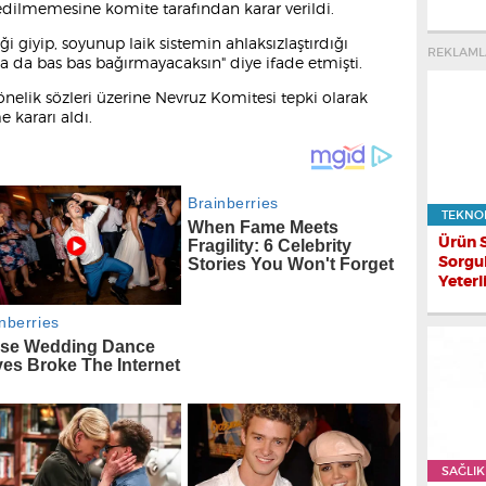
dilmemesine komite tarafından karar verildi.
ği giyip, soyunup laik sistemin ahlaksızlaştırdığı
REKLAML
ca da bas bas bağırmayacaksın" diye ifade etmişti.
nelik sözleri üzerine Nevruz Komitesi tepki olarak
kararı aldı.
TEKNO
Ürün 
Sorgu
Yeterl
SAĞLIK