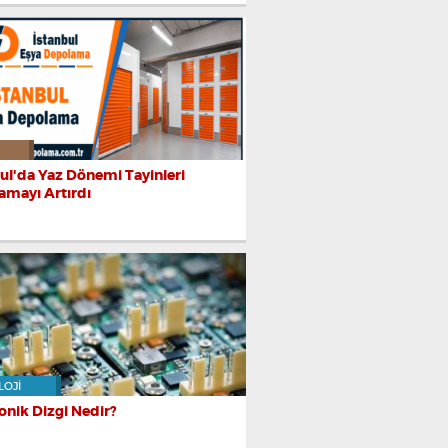
ul'da Yaz Dönemi Tayinleri
amayı Artırdı
LOJI
onik Dizgi Nedir?