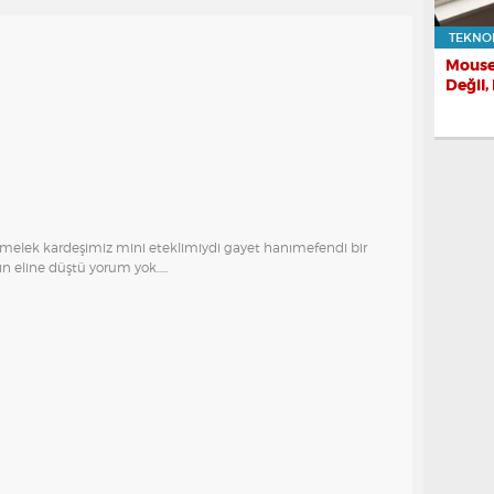
TEKNO
Mouse
Değil,
melek kardeşimiz mini eteklimiydi gayet hanımefendi bir
n eline düştü yorum yok.....