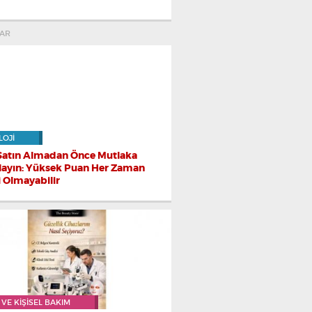
AR
LOJI
Satın Almadan Önce Mutlaka
layın: Yüksek Puan Her Zaman
i Olmayabilir
 VE KIŞISEL BAKIM