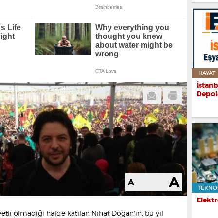
HAYAT
İstanb
Depol
TEKNO
Elektr
etli olmadığı halde katılan Nihat Doğan'ın, bu yıl