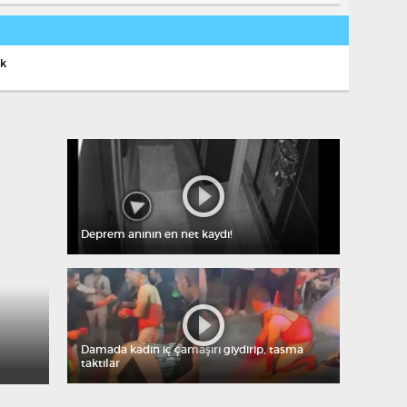
ek
Deprem anının en net kaydı!
Damada kadın iç çamaşırı giydirip, tasma
taktılar