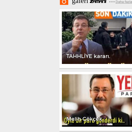
galeri
ZAMANI
Daha fazla
TAHHLİYE kararı.
Melih Gökçek