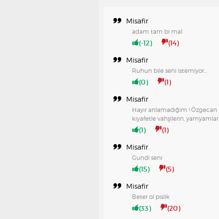
Misafir
adam tam bi mal
(-12)
(14)
Misafir
Ruhun bile seni istemiyor...
(0)
(1)
Misafir
Hayır anlamadığım ! Özgecan 
kıyafetle vahşilerin, yamyamları
(1)
(1)
Misafir
Gundi seni
(15)
(5)
Misafir
Beter ol pislik
(33)
(20)