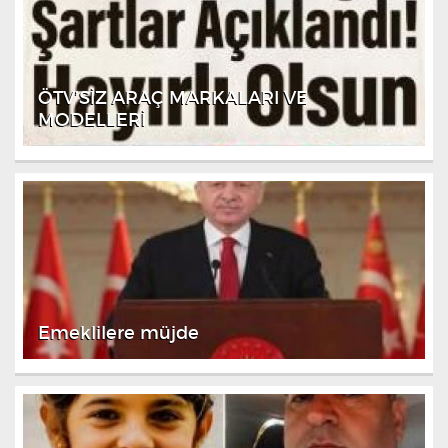
ÖTV’SİZ ARAÇ MARKALARI VE
MODELLERİ
Emeklilere müjde