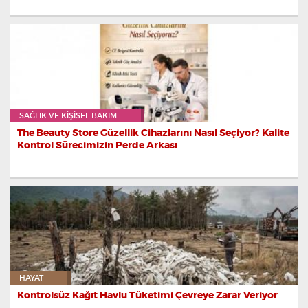
SAĞLIK VE KIŞISEL BAKIM
The Beauty Store Güzellik Cihazlarını Nasıl Seçiyor? Kalite
Kontrol Sürecimizin Perde Arkası
HAYAT
Kontrolsüz Kağıt Havlu Tüketimi Çevreye Zarar Veriyor