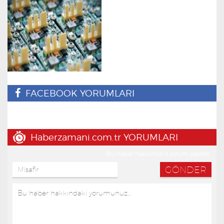
FACEBOOK YORUMLARI
Haberzamani.com.tr YORUMLARI
Bu haber hakkında 0 yorum yapıldı