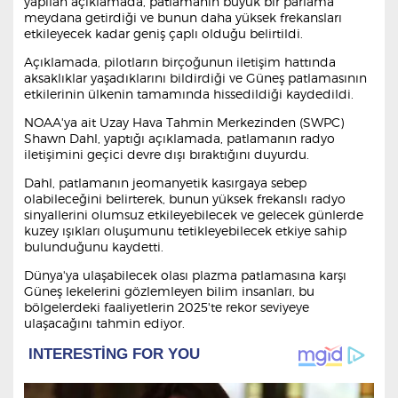
yapılan açıklamada, patlamanın büyük bir parlama
meydana getirdiği ve bunun daha yüksek frekansları
etkileyecek kadar geniş çaplı olduğu belirtildi.
Açıklamada, pilotların birçoğunun iletişim hattında
aksaklıklar yaşadıklarını bildirdiği ve Güneş patlamasının
etkilerinin ülkenin tamamında hissedildiği kaydedildi.
NOAA'ya ait Uzay Hava Tahmin Merkezinden (SWPC)
Shawn Dahl, yaptığı açıklamada, patlamanın radyo
iletişimini geçici devre dışı bıraktığını duyurdu.
Dahl, patlamanın jeomanyetik kasırgaya sebep
olabileceğini belirterek, bunun yüksek frekanslı radyo
sinyallerini olumsuz etkileyebilecek ve gelecek günlerde
kuzey ışıkları oluşumunu tetikleyebilecek etkiye sahip
bulunduğunu kaydetti.
Dünya'ya ulaşabilecek olası plazma patlamasına karşı
Güneş lekelerini gözlemleyen bilim insanları, bu
bölgelerdeki faaliyetlerin 2025'te rekor seviyeye
ulaşacağını tahmin ediyor.