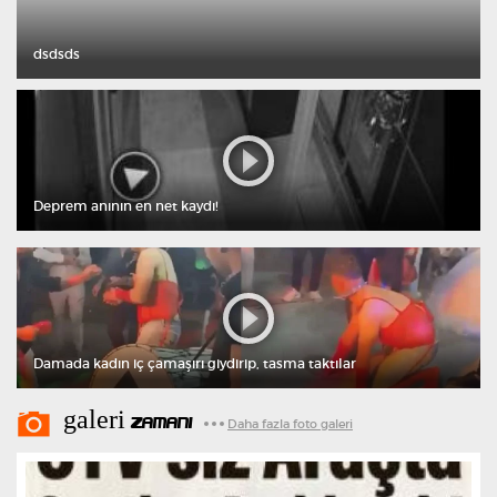
dsdsds
Deprem anının en net kaydı!
Damada kadın iç çamaşırı giydirip, tasma taktılar
galeri
ZAMANI
Daha fazla foto galeri