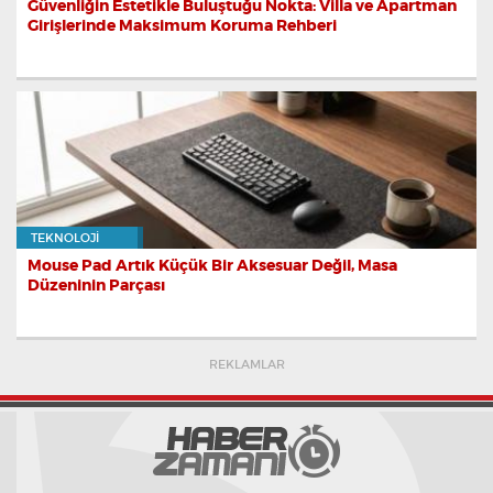
Güvenliğin Estetikle Buluştuğu Nokta: Villa ve Apartman
Girişlerinde Maksimum Koruma Rehberi
TEKNOLOJI
Mouse Pad Artık Küçük Bir Aksesuar Değil, Masa
Düzeninin Parçası
REKLAMLAR