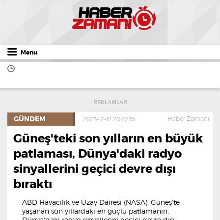
Menu
REKLAMLAR
GÜNDEM
Haber Zamanı
2023-12-17 20:22:35
Güneş'teki son yılların en büyük
patlaması, Dünya'daki radyo
sinyallerini geçici devre dışı
bıraktı
ABD Havacılık ve Uzay Dairesi (NASA), Güneş'te
yaşanan son yıllardaki en güçlü patlamanın,
Dünya'daki radyo sinyallerini geçici devre dışı