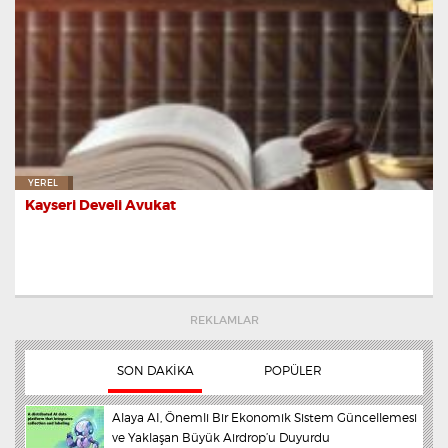
YEREL
Kayseri Develi Avukat
REKLAMLAR
SON DAKİKA
POPÜLER
Alaya AI, Önemli Bir Ekonomik Sistem Güncellemesi
İmparator'un sağlık durumunda son durum
ve Yaklaşan Büyük Airdrop’u Duyurdu