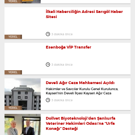
YEREL
İlkeli Haberciliğin Adresi Sarıgöl Haber
Sitesi
3 dakika önce
YEREL
Esenboğa VİP Transfer
3 dakika önce
YEREL
Develi Ağır Ceza Mahkemesi Açıldı
Hakimler ve Savcılar Kurulu Genel Kurulunca,
Kayseri'nin Develi İlçesi Kayseri Ağır Ceza
Mahkemesi yargı alanından çıkardı.
3 dakika önce
YEREL
Dollvet Biyoteknoloji’den Şanlıurfa
Veteriner Hekimleri Odası’na “Urfa
Konağı” Desteği