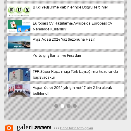
 ve
Bitki Yetiştirme Kabinlerinde Doğru Tercihler
Bu cuma büyük felaket olacak!
Europass CV Hazırlama: Avrupa’da Europass CV
Nihat Doğan‘a son darbe 'Nevruz'dan
Nerelerde Kullanılır?
min
taya
Avşa Adası 2024 Yaz Sezonuna Hazır!
Olay elbisede flaş gelişme
Yurtdışı İş İlanları ve Fırsatları
İbrahim Tatlıses Uyanır Uyanmaz Bakın Ne Yaptı?
TFF: Süper Kupa maçı Türk bayrağımız huzurunda
Nihat Doğan aniden çark etti!
başlayacaktır
Asgari ücret 2024 yılı için net 17 bin 2 lira olarak
"Filistin devleti diye bir şey olmayacak"
belirlendi
galeri
ZAMANI
Daha fazla foto galeri