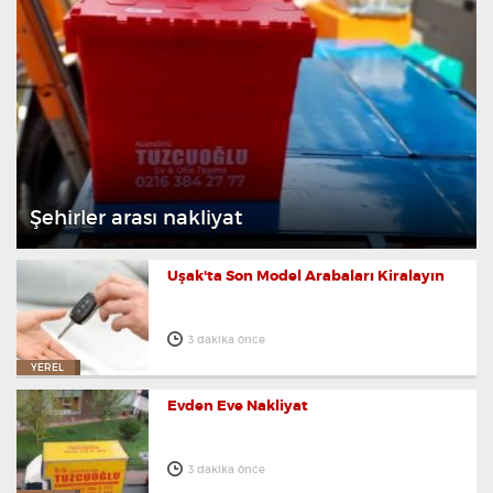
Şehirler arası nakliyat
Uşak'ta Son Model Arabaları Kiralayın
3 dakika önce
YEREL
Evden Eve Nakliyat
3 dakika önce