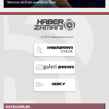
Mehmet Ali Erbil sevenlerini üzdü
© 2015 haberzamani.com
HABERZAMANI
ÜYELIK
galeri
ZAMNANI
WEBTV
KATEGORILER