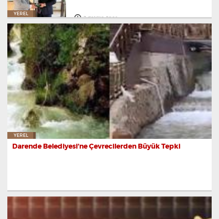
YEREL
3 dakika önce
YEREL
Darende Belediyesi’ne Çevrecilerden Büyük Tepki