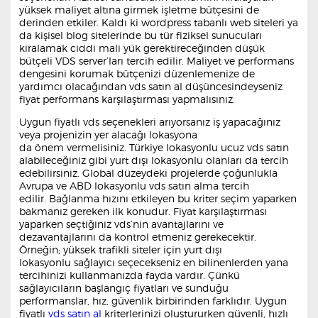
yüksek maliyet altına girmek işletme bütçesini de
derinden etkiler. Kaldı ki wordpress tabanlı web siteleri ya
da kişisel blog sitelerinde bu tür fiziksel sunucuları
kiralamak ciddi mali yük gerektireceğinden düşük
bütçeli VDS server’ları tercih edilir. Maliyet ve performans
dengesini korumak bütçenizi düzenlemenize de
yardımcı olacağından vds satın al düşüncesindeyseniz
fiyat performans karşılaştırması yapmalısınız.
Uygun fiyatlı vds seçenekleri arıyorsanız iş yapacağınız
veya projenizin yer alacağı lokasyona
da önem vermelisiniz. Türkiye lokasyonlu ucuz vds satın
alabileceğiniz gibi yurt dışı lokasyonlu olanları da tercih
edebilirsiniz. Global düzeydeki projelerde çoğunlukla
Avrupa ve ABD lokasyonlu vds satın alma tercih
edilir. Bağlanma hızını etkileyen bu kriter seçim yaparken
bakmanız gereken ilk konudur. Fiyat karşılaştırması
yaparken seçtiğiniz vds’nin avantajlarını ve
dezavantajlarını da kontrol etmeniz gerekecektir.
Örneğin; yüksek trafikli siteler için yurt dışı
lokasyonlu sağlayıcı seçecekseniz en bilinenlerden yana
tercihinizi kullanmanızda fayda vardır. Çünkü
sağlayıcıların başlangıç fiyatları ve sunduğu
performanslar, hız, güvenlik birbirinden farklıdır. Uygun
fiyatlı
vds satın al
kriterlerinizi oluştururken güvenli, hızlı