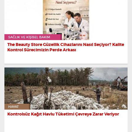
SAĞLIK VE KIŞISEL BAKIM
The Beauty Store Güzellik Cihazlarını Nasıl Seçiyor? Kalite
Kontrol Sürecimizin Perde Arkası
HAYAT
Kontrolsüz Kağıt Havlu Tüketimi Çevreye Zarar Veriyor