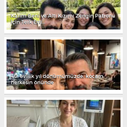
Karım Beni ve Altı Kızımı Zengin Patronu
İçin Terk Etti…
40. evlilik yıl dönümümüzde, kocam
herkesin önünde