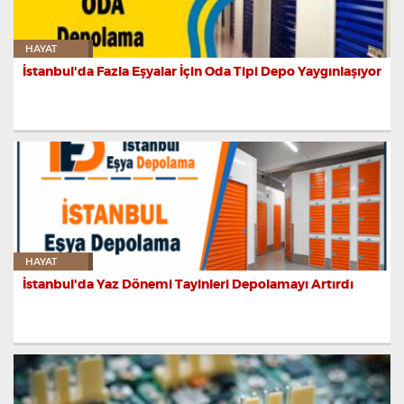
HAYAT
İstanbul'da Fazla Eşyalar İçin Oda Tipi Depo Yaygınlaşıyor
HAYAT
İstanbul'da Yaz Dönemi Tayinleri Depolamayı Artırdı