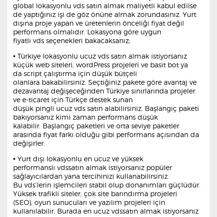
global lokasyonlu vds satın almak maliyetli kabul edilse
de yaptığınız işi de göz önüne almak zorundasınız. Yurt
dışına proje yapan ve üretenlerin önceliği fiyat değil
performans olmalıdır. Lokasyona göre uygun
fiyatlı vds seçenekleri bakacaksanız;
• Türkiye lokasyonlu ucuz vds satın almak istiyorsanız
küçük web siteleri, wordPress projeleri ve basit bot ya
da script çalıştırma için düşük bütçeli
olanlara bakabilirsiniz. Seçtiğiniz pakete göre avantaj ve
dezavantaj değişeceğinden Türkiye sınırlarında projeler
ve e-ticaret için Türkçe destek sunan
düşük pingli ucuz vds satın alabilirsiniz. Başlangıç paketi
bakıyorsanız kimi zaman performans düşük
kalabilir. Başlangıç paketleri ve orta seviye paketler
arasında fiyat farkı olduğu gibi performans açısından da
değişirler.
• Yurt dışı lokasyonlu en ucuz ve yüksek
performanslı vdssatın almak istiyorsanız popüler
sağlayıcılardan yana tercihinizi kullanabilirsiniz.
Bu vds’lerin işlemcileri stabil olup donanımları güçlüdür.
Yüksek trafikli siteler, çok site barındırma projeleri
(SEO), oyun sunucuları ve yazılım projeleri için
kullanılabilir. Burada en ucuz vdssatın almak istiyorsanız