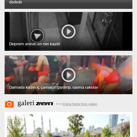
dsdsds
Deprem anının en net kaydı!
Damada kadın iç çamaşırı giydirip, tasma taktılar
galeri
ZAMANI
Daha fazla foto galeri