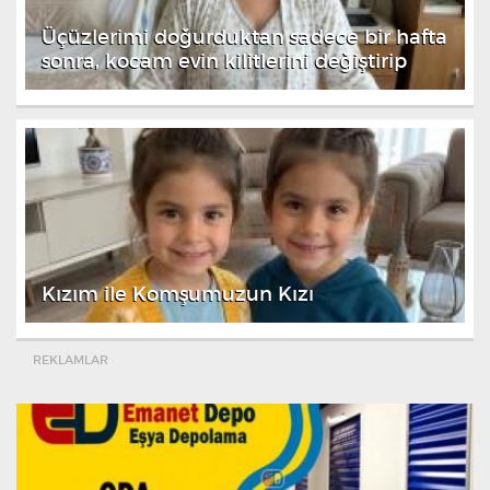
Üçüzlerimi doğurduktan sadece bir hafta
sonra, kocam evin kilitlerini değiştirip
Kızım ile Komşumuzun Kızı
REKLAMLAR