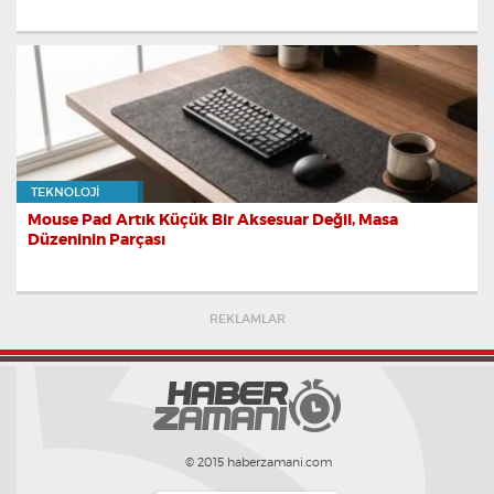
TEKNOLOJI
Mouse Pad Artık Küçük Bir Aksesuar Değil, Masa
Düzeninin Parçası
REKLAMLAR
© 2015 haberzamani.com