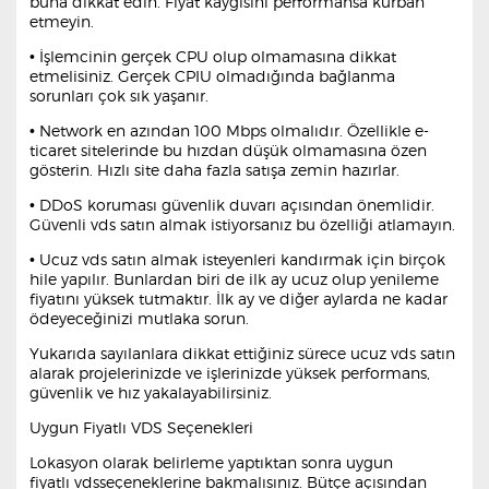
buna dikkat edin. Fiyat kaygısını performansa kurban
etmeyin.
• İşlemcinin gerçek CPU olup olmamasına dikkat
etmelisiniz. Gerçek CPIU olmadığında bağlanma
sorunları çok sık yaşanır.
• Network en azından 100 Mbps olmalıdır. Özellikle e-
ticaret sitelerinde bu hızdan düşük olmamasına özen
gösterin. Hızlı site daha fazla satışa zemin hazırlar.
• DDoS koruması güvenlik duvarı açısından önemlidir.
Güvenli vds satın almak istiyorsanız bu özelliği atlamayın.
• Ucuz vds satın almak isteyenleri kandırmak için birçok
hile yapılır. Bunlardan biri de ilk ay ucuz olup yenileme
fiyatını yüksek tutmaktır. İlk ay ve diğer aylarda ne kadar
ödeyeceğinizi mutlaka sorun.
Yukarıda sayılanlara dikkat ettiğiniz sürece ucuz vds satın
alarak projelerinizde ve işlerinizde yüksek performans,
güvenlik ve hız yakalayabilirsiniz.
Uygun Fiyatlı VDS Seçenekleri
Lokasyon olarak belirleme yaptıktan sonra uygun
fiyatlı vdsseçeneklerine bakmalısınız. Bütçe açısından