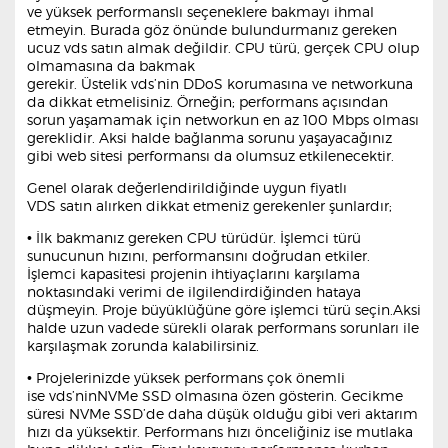
ve yüksek performanslı seçeneklere bakmayı ihmal
etmeyin. Burada göz önünde bulundurmanız gereken
ucuz vds satın almak değildir. CPU türü, gerçek CPU olup
olmamasına da bakmak
gerekir. Üstelik vds’nin DDoS korumasına ve networkuna
da dikkat etmelisiniz. Örneğin; performans açısından
sorun yaşamamak için networkun en az 100 Mbps olması
gereklidir. Aksi halde bağlanma sorunu yaşayacağınız
gibi web sitesi performansı da olumsuz etkilenecektir.
Genel olarak değerlendirildiğinde uygun fiyatlı
VDS satın alırken dikkat etmeniz gerekenler şunlardır;
• İlk bakmanız gereken CPU türüdür. İşlemci türü
sunucunun hızını, performansını doğrudan etkiler.
İşlemci kapasitesi projenin ihtiyaçlarını karşılama
noktasındaki verimi de ilgilendirdiğinden hataya
düşmeyin. Proje büyüklüğüne göre işlemci türü seçin.Aksi
halde uzun vadede sürekli olarak performans sorunları ile
karşılaşmak zorunda kalabilirsiniz.
• Projelerinizde yüksek performans çok önemli
ise vds’ninNVMe SSD olmasına özen gösterin. Gecikme
süresi NVMe SSD’de daha düşük olduğu gibi veri aktarım
hızı da yüksektir. Performans hızı önceliğiniz ise mutlaka