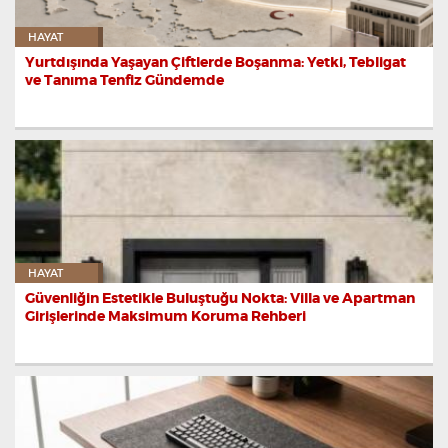
HAYAT
Yurtdışında Yaşayan Çiftlerde Boşanma: Yetki, Tebligat
ve Tanıma Tenfiz Gündemde
HAYAT
Güvenliğin Estetikle Buluştuğu Nokta: Villa ve Apartman
Girişlerinde Maksimum Koruma Rehberi