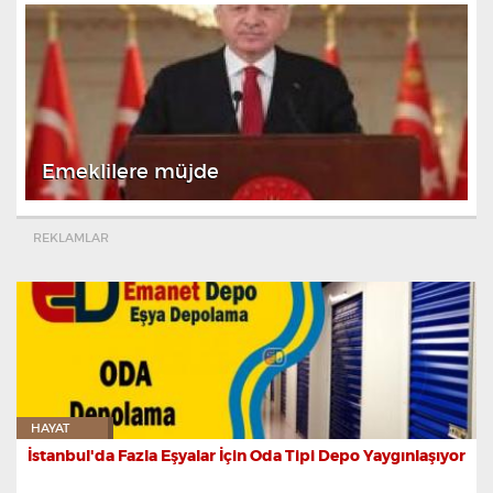
Emeklilere müjde
REKLAMLAR
HAYAT
İstanbul'da Fazla Eşyalar İçin Oda Tipi Depo Yaygınlaşıyor