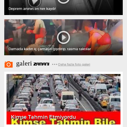
Deprem anının en net kaydı!
Damada kadın iç çamaşırı giydirip, tasma taktılar
galeri
ZAMANI
Daha fazla foto galeri
Kimse Tahmin Etmiyordu