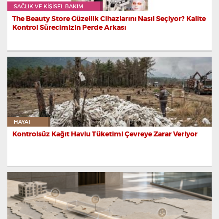
SAĞLIK VE KIŞISEL BAKIM
The Beauty Store Güzellik Cihazlarını Nasıl Seçiyor? Kalite
Kontrol Sürecimizin Perde Arkası
HAYAT
Kontrolsüz Kağıt Havlu Tüketimi Çevreye Zarar Veriyor