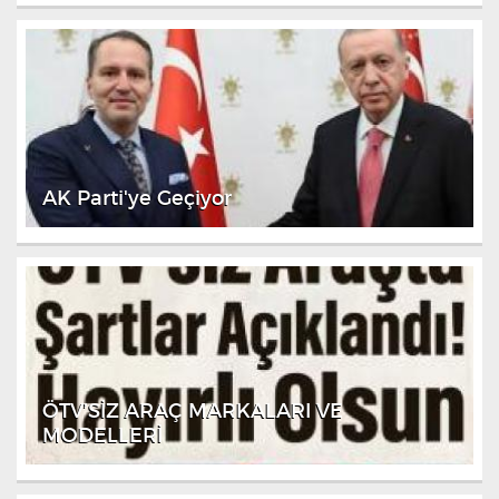
AK Parti'ye Geçiyor
ÖTV’SİZ ARAÇ MARKALARI VE
MODELLERİ