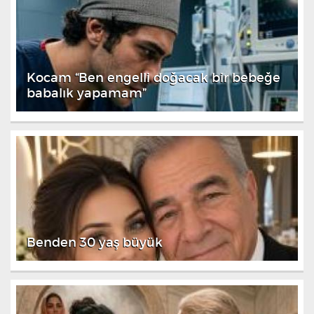
Kocam “Ben engelli doğacak bir bebeğe
babalık yapamam”
Benden 30 yaş büyük