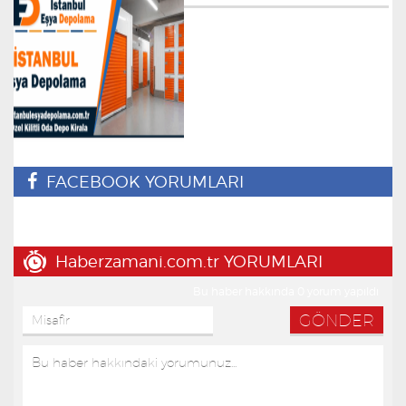
FACEBOOK YORUMLARI
Haberzamani.com.tr YORUMLARI
Bu haber hakkında 0 yorum yapıldı