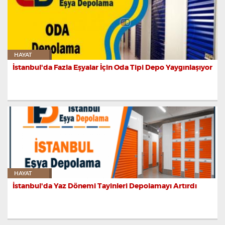
HAYAT
İstanbul'da Fazla Eşyalar İçin Oda Tipi Depo Yaygınlaşıyor
HAYAT
İstanbul'da Yaz Dönemi Tayinleri Depolamayı Artırdı