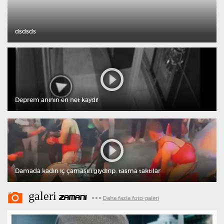
dsdsds
Deprem anının en net kaydı!
Damada kadın iç çamaşırı giydirip, tasma taktılar
galeri
ZAMANI
Daha fazla foto galeri