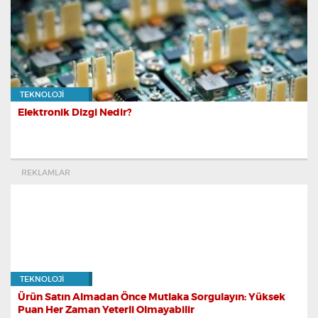
TEKNOLOJI
Elektronik Dizgi Nedir?
REKLAMLAR
TEKNOLOJI
Ürün Satın Almadan Önce Mutlaka Sorgulayın: Yüksek
Puan Her Zaman Yeterli Olmayabilir