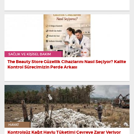
SAĞLIK VE KIŞISEL BAKIM
The Beauty Store Güzellik Cihazlarını Nasıl Seçiyor? Kalite
Kontrol Sürecimizin Perde Arkası
HAYAT
Kontrolsüz Kağıt Havlu Tüketimi Çevreye Zarar Veriyor