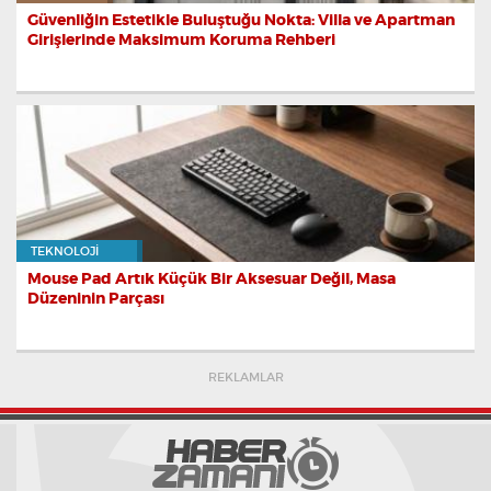
Güvenliğin Estetikle Buluştuğu Nokta: Villa ve Apartman
Girişlerinde Maksimum Koruma Rehberi
TEKNOLOJI
Mouse Pad Artık Küçük Bir Aksesuar Değil, Masa
Düzeninin Parçası
REKLAMLAR