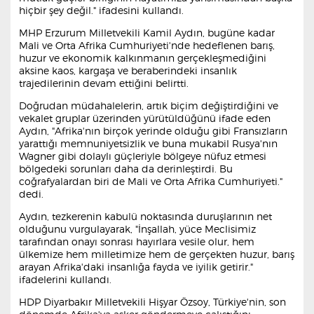
hiçbir şey değil." ifadesini kullandı.
MHP Erzurum Milletvekili Kamil Aydın, bugüne kadar
Mali ve Orta Afrika Cumhuriyeti'nde hedeflenen barış,
huzur ve ekonomik kalkınmanın gerçekleşmediğini
aksine kaos, kargaşa ve beraberindeki insanlık
trajedilerinin devam ettiğini belirtti.
Doğrudan müdahalelerin, artık biçim değiştirdiğini ve
vekalet gruplar üzerinden yürütüldüğünü ifade eden
Aydın, "Afrika'nın birçok yerinde olduğu gibi Fransızların
yarattığı memnuniyetsizlik ve buna mukabil Rusya'nın
Wagner gibi dolaylı güçleriyle bölgeye nüfuz etmesi
bölgedeki sorunları daha da derinleştirdi. Bu
coğrafyalardan biri de Mali ve Orta Afrika Cumhuriyeti."
dedi.
Aydın, tezkerenin kabulü noktasında duruşlarının net
olduğunu vurgulayarak, "İnşallah, yüce Meclisimiz
tarafından onayı sonrası hayırlara vesile olur, hem
ülkemize hem milletimize hem de gerçekten huzur, barış
arayan Afrika'daki insanlığa fayda ve iyilik getirir."
ifadelerini kullandı.
HDP Diyarbakır Milletvekili Hişyar Özsoy, Türkiye'nin, son