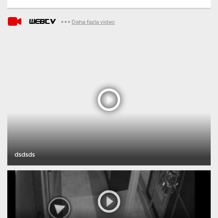
WEBTV
Daha fazla video
dsdsds