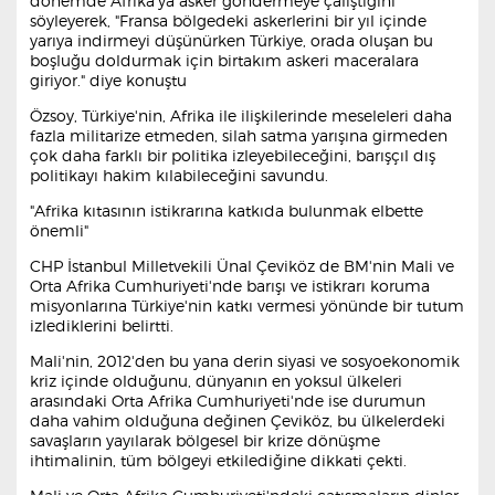
dönemde Afrika'ya asker göndermeye çalıştığını
söyleyerek, "Fransa bölgedeki askerlerini bir yıl içinde
yarıya indirmeyi düşünürken Türkiye, orada oluşan bu
boşluğu doldurmak için birtakım askeri maceralara
giriyor." diye konuştu
Özsoy, Türkiye'nin, Afrika ile ilişkilerinde meseleleri daha
fazla militarize etmeden, silah satma yarışına girmeden
çok daha farklı bir politika izleyebileceğini, barışçıl dış
politikayı hakim kılabileceğini savundu.
"Afrika kıtasının istikrarına katkıda bulunmak elbette
önemli"
CHP İstanbul Milletvekili Ünal Çeviköz de BM'nin Mali ve
Orta Afrika Cumhuriyeti'nde barışı ve istikrarı koruma
misyonlarına Türkiye'nin katkı vermesi yönünde bir tutum
izlediklerini belirtti.
Mali'nin, 2012'den bu yana derin siyasi ve sosyoekonomik
kriz içinde olduğunu, dünyanın en yoksul ülkeleri
arasındaki Orta Afrika Cumhuriyeti'nde ise durumun
daha vahim olduğuna değinen Çeviköz, bu ülkelerdeki
savaşların yayılarak bölgesel bir krize dönüşme
ihtimalinin, tüm bölgeyi etkilediğine dikkati çekti.