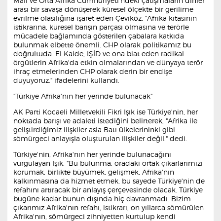
Mali ve Orta Afrika Cumhuriyeti'ndeki çatışmaların dinler
arası bir savaşa dönüşerek küresel ölçekte bir gerilime
evrilme olasılığına işaret eden Çeviköz, "Afrika kıtasının
istikrarına, küresel barışın parçası olmasına ve terörle
mücadele bağlamında gösterilen çabalara katkıda
bulunmak elbette önemli. CHP olarak politikamız bu
doğrultuda. El Kaide, IŞİD ve ona biat eden radikal
örgütlerin Afrika'da etkin olmalarından ve dünyaya terör
ihraç etmelerinden CHP olarak derin bir endişe
duyuyoruz." ifadelerini kullandı.
"Türkiye Afrika'nın her yerinde bulunacak"
AK Parti Kocaeli Milletvekili Fikri Işık ise Türkiye'nin, her
noktada barışı ve adaleti istediğini belirterek, "Afrika ile
geliştirdiğimiz ilişkiler asla Batı ülkelerininki gibi
sömürgeci anlayışla oluşturulan ilişkiler değil." dedi.
Türkiye'nin, Afrika'nın her yerinde bulunacağını
vurgulayan Işık, "Bu bulunma, oradaki ortak çıkarlarımızı
korumak, birlikte büyümek, gelişmek, Afrika'nın
kalkınmasına da hizmet etmek, bu sayede Türkiye'nin de
refahını artıracak bir anlayış çerçevesinde olacak. Türkiye
bugüne kadar bunun dışında hiç davranmadı. Bizim
çıkarımız Afrika'nın refahı, istikrarı, on yıllarca sömürülen
Afrika'nın, sömürgeci zihniyetten kurtulup kendi