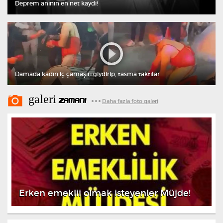
Deprem anının en net kaydı!
Damada kadın iç çamaşırı giydirip, tasma taktılar
galeri
ZAMANI
Daha fazla foto galeri
Erken emeklii olmak isteyenler Müjde!