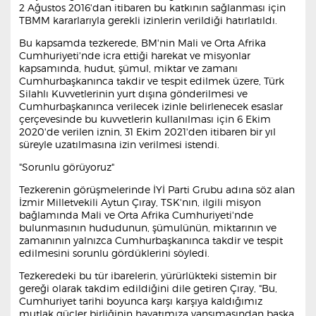
2 Ağustos 2016'dan itibaren bu katkının sağlanması için
TBMM kararlarıyla gerekli izinlerin verildiği hatırlatıldı.
Bu kapsamda tezkerede, BM'nin Mali ve Orta Afrika
Cumhuriyeti'nde icra ettiği harekat ve misyonlar
kapsamında, hudut, şümul, miktar ve zamanı
Cumhurbaşkanınca takdir ve tespit edilmek üzere, Türk
Silahlı Kuvvetlerinin yurt dışına gönderilmesi ve
Cumhurbaşkanınca verilecek izinle belirlenecek esaslar
çerçevesinde bu kuvvetlerin kullanılması için 6 Ekim
2020'de verilen iznin, 31 Ekim 2021'den itibaren bir yıl
süreyle uzatılmasına izin verilmesi istendi.
"Sorunlu görüyoruz"
Tezkerenin görüşmelerinde İYİ Parti Grubu adına söz alan
İzmir Milletvekili Aytun Çıray, TSK'nın, ilgili misyon
bağlamında Mali ve Orta Afrika Cumhuriyeti'nde
bulunmasının hududunun, şümulünün, miktarının ve
zamanının yalnızca Cumhurbaşkanınca takdir ve tespit
edilmesini sorunlu gördüklerini söyledi.
Tezkeredeki bu tür ibarelerin, yürürlükteki sistemin bir
gereği olarak takdim edildiğini dile getiren Çıray, "Bu,
Cumhuriyet tarihi boyunca karşı karşıya kaldığımız
mutlak güçler birliğinin hayatımıza yansımasından başka