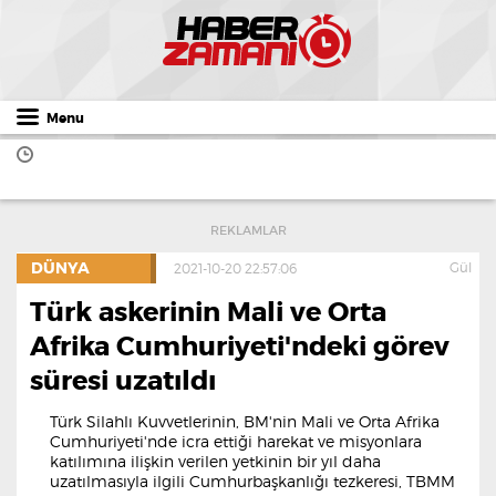
Menu
REKLAMLAR
DÜNYA
Gül
2021-10-20 22:57:06
Türk askerinin Mali ve Orta
Afrika Cumhuriyeti'ndeki görev
süresi uzatıldı
Türk Silahlı Kuvvetlerinin, BM'nin Mali ve Orta Afrika
Cumhuriyeti'nde icra ettiği harekat ve misyonlara
katılımına ilişkin verilen yetkinin bir yıl daha
uzatılmasıyla ilgili Cumhurbaşkanlığı tezkeresi, TBMM