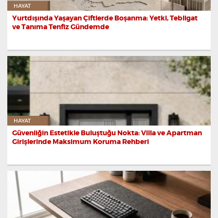
HAYAT
Yurtdışında Yaşayan Çiftlerde Boşanma: Yetki, Tebligat
ve Tanıma Tenfiz Gündemde
HAYAT
Güvenliğin Estetikle Buluştuğu Nokta: Villa ve Apartman
Girişlerinde Maksimum Koruma Rehberi