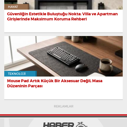
HAYAT
Güvenliğin Estetikle Buluştuğu Nokta: Villa ve Apartman
Girişlerinde Maksimum Koruma Rehberi
TEKNOLOJI
Mouse Pad Artık Küçük Bir Aksesuar Değil, Masa
Düzeninin Parçası
REKLAMLAR