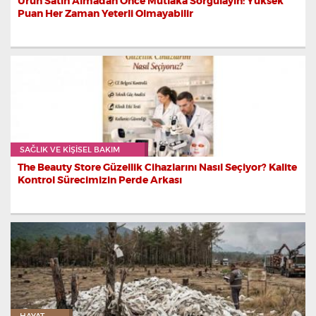
Ürün Satın Almadan Önce Mutlaka Sorgulayın: Yüksek
Puan Her Zaman Yeterli Olmayabilir
SAĞLIK VE KIŞISEL BAKIM
The Beauty Store Güzellik Cihazlarını Nasıl Seçiyor? Kalite
Kontrol Sürecimizin Perde Arkası