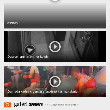
dsdsds
Deprem anının en net kaydı!
Damada kadın iç çamaşırı giydirip, tasma taktılar
galeri
ZAMANI
Daha fazla foto galeri