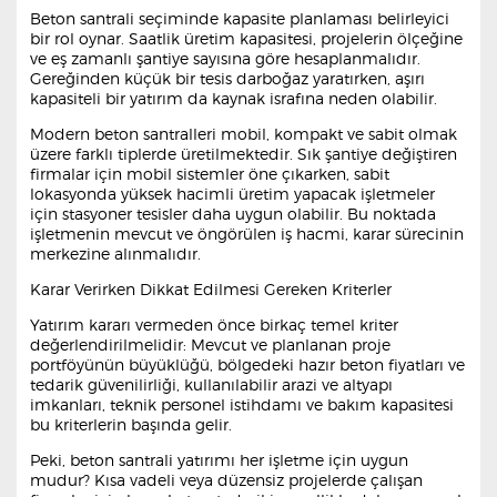
Beton santrali seçiminde kapasite planlaması belirleyici
bir rol oynar. Saatlik üretim kapasitesi, projelerin ölçeğine
ve eş zamanlı şantiye sayısına göre hesaplanmalıdır.
Gereğinden küçük bir tesis darboğaz yaratırken, aşırı
kapasiteli bir yatırım da kaynak israfına neden olabilir.
Modern beton santralleri mobil, kompakt ve sabit olmak
üzere farklı tiplerde üretilmektedir. Sık şantiye değiştiren
firmalar için mobil sistemler öne çıkarken, sabit
lokasyonda yüksek hacimli üretim yapacak işletmeler
için stasyoner tesisler daha uygun olabilir. Bu noktada
işletmenin mevcut ve öngörülen iş hacmi, karar sürecinin
merkezine alınmalıdır.
Karar Verirken Dikkat Edilmesi Gereken Kriterler
Yatırım kararı vermeden önce birkaç temel kriter
değerlendirilmelidir: Mevcut ve planlanan proje
portföyünün büyüklüğü, bölgedeki hazır beton fiyatları ve
tedarik güvenilirliği, kullanılabilir arazi ve altyapı
imkanları, teknik personel istihdamı ve bakım kapasitesi
bu kriterlerin başında gelir.
Peki, beton santrali yatırımı her işletme için uygun
mudur? Kısa vadeli veya düzensiz projelerde çalışan