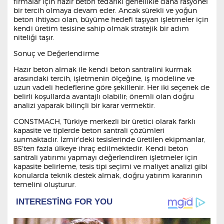
firmalar için hazır beton tedariki genellikle daha rasyonel
bir tercih olmaya devam eder. Ancak sürekli ve yoğun
beton ihtiyacı olan, büyüme hedefi taşıyan işletmeler için
kendi üretim tesisine sahip olmak stratejik bir adım
niteliği taşır.
Sonuç ve Değerlendirme
Hazır beton almak ile kendi beton santralini kurmak
arasındaki tercih, işletmenin ölçeğine, iş modeline ve
uzun vadeli hedeflerine göre şekillenir. Her iki seçenek de
belirli koşullarda avantajlı olabilir; önemli olan doğru
analizi yaparak bilinçli bir karar vermektir.
CONSTMACH, Türkiye merkezli bir üretici olarak farklı
kapasite ve tiplerde beton santrali çözümleri
sunmaktadır. İzmir'deki tesislerinde üretilen ekipmanlar,
85'ten fazla ülkeye ihraç edilmektedir. Kendi beton
santrali yatırımı yapmayı değerlendiren işletmeler için
kapasite belirleme, tesis tipi seçimi ve maliyet analizi gibi
konularda teknik destek almak, doğru yatırım kararının
temelini oluşturur.