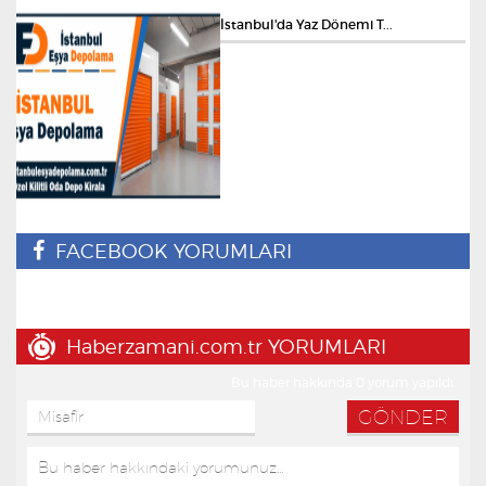
İstanbul'da Yaz Dönemi T...
FACEBOOK YORUMLARI
Haberzamani.com.tr YORUMLARI
Bu haber hakkında 0 yorum yapıldı