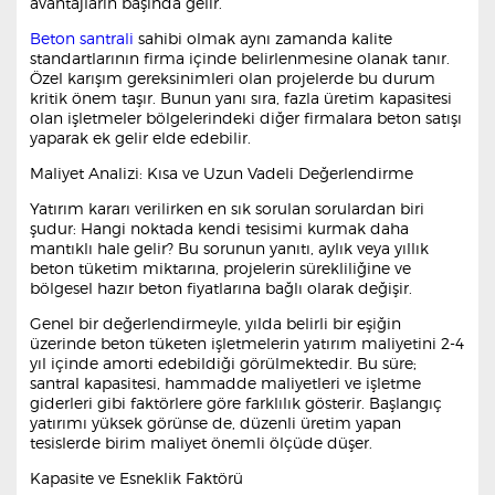
avantajların başında gelir.
Beton santrali
sahibi olmak aynı zamanda kalite
standartlarının firma içinde belirlenmesine olanak tanır.
Özel karışım gereksinimleri olan projelerde bu durum
kritik önem taşır. Bunun yanı sıra, fazla üretim kapasitesi
olan işletmeler bölgelerindeki diğer firmalara beton satışı
yaparak ek gelir elde edebilir.
Maliyet Analizi: Kısa ve Uzun Vadeli Değerlendirme
Yatırım kararı verilirken en sık sorulan sorulardan biri
şudur: Hangi noktada kendi tesisimi kurmak daha
mantıklı hale gelir? Bu sorunun yanıtı, aylık veya yıllık
beton tüketim miktarına, projelerin sürekliliğine ve
bölgesel hazır beton fiyatlarına bağlı olarak değişir.
Genel bir değerlendirmeyle, yılda belirli bir eşiğin
üzerinde beton tüketen işletmelerin yatırım maliyetini 2-4
yıl içinde amorti edebildiği görülmektedir. Bu süre;
santral kapasitesi, hammadde maliyetleri ve işletme
giderleri gibi faktörlere göre farklılık gösterir. Başlangıç
yatırımı yüksek görünse de, düzenli üretim yapan
tesislerde birim maliyet önemli ölçüde düşer.
Kapasite ve Esneklik Faktörü