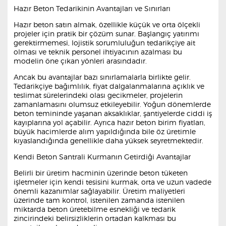
Hazır Beton Tedarikinin Avantajları ve Sınırları
Hazır beton satın almak, özellikle küçük ve orta ölçekli
projeler için pratik bir çözüm sunar. Başlangıç yatırımı
gerektirmemesi, lojistik sorumluluğun tedarikçiye ait
olması ve teknik personel ihtiyacının azalması bu
modelin öne çıkan yönleri arasındadır.
Ancak bu avantajlar bazı sınırlamalarla birlikte gelir.
Tedarikçiye bağımlılık, fiyat dalgalanmalarına açıklık ve
teslimat sürelerindeki olası gecikmeler, projelerin
zamanlamasını olumsuz etkileyebilir. Yoğun dönemlerde
beton temininde yaşanan aksaklıklar, şantiyelerde ciddi iş
kayıplarına yol açabilir. Ayrıca hazır beton birim fiyatları,
büyük hacimlerde alım yapıldığında bile öz üretimle
kıyaslandığında genellikle daha yüksek seyretmektedir.
Kendi Beton Santrali Kurmanın Getirdiği Avantajlar
Belirli bir üretim hacminin üzerinde beton tüketen
işletmeler için kendi tesisini kurmak, orta ve uzun vadede
önemli kazanımlar sağlayabilir. Üretim maliyetleri
üzerinde tam kontrol, istenilen zamanda istenilen
miktarda beton üretebilme esnekliği ve tedarik
zincirindeki belirsizliklerin ortadan kalkması bu