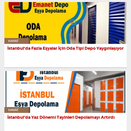
HAYAT
İstanbul'da Fazla Eşyalar İçin Oda Tipi Depo Yaygınlaşıyor
HAYAT
İstanbul'da Yaz Dönemi Tayinleri Depolamayı Artırdı