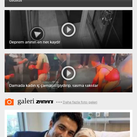
dsdsds
Deprem anının en net kaydı!
Damada kadın iç çamaşırı giydirip, tasma taktılar
galeri
ZAMANI
Daha fazla foto galeri