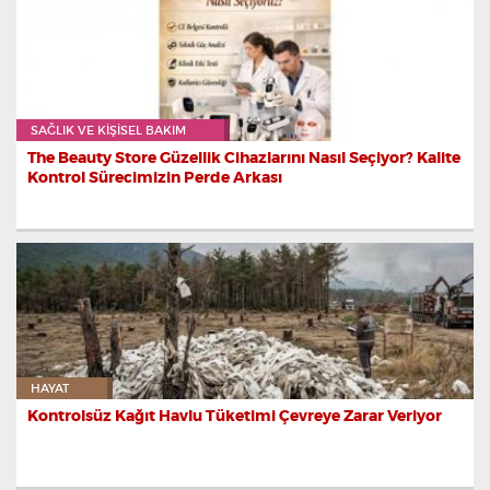
SAĞLIK VE KIŞISEL BAKIM
The Beauty Store Güzellik Cihazlarını Nasıl Seçiyor? Kalite
Kontrol Sürecimizin Perde Arkası
HAYAT
Kontrolsüz Kağıt Havlu Tüketimi Çevreye Zarar Veriyor