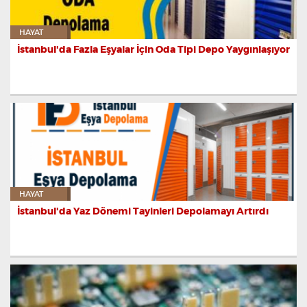
HAYAT
İstanbul'da Fazla Eşyalar İçin Oda Tipi Depo Yaygınlaşıyor
HAYAT
İstanbul'da Yaz Dönemi Tayinleri Depolamayı Artırdı