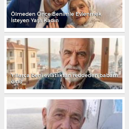
Ölmeden Önce Benimle Evlenmek
İsteyen Yaşlı Kadın
Yıllarca beni evlatlıktan reddeden babam
öldü