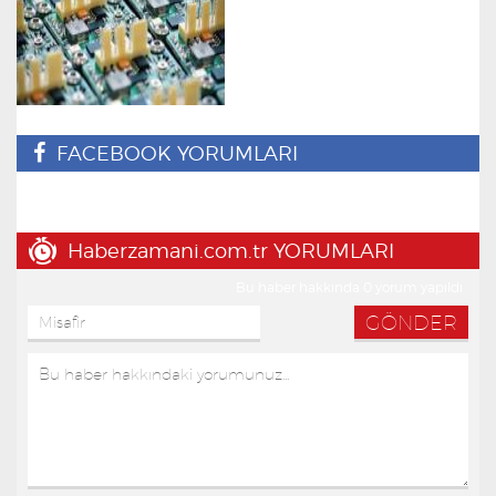
FACEBOOK YORUMLARI
Haberzamani.com.tr YORUMLARI
Bu haber hakkında 0 yorum yapıldı