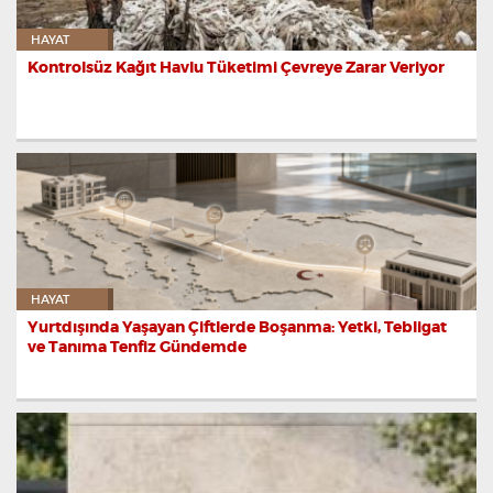
HAYAT
Kontrolsüz Kağıt Havlu Tüketimi Çevreye Zarar Veriyor
HAYAT
Yurtdışında Yaşayan Çiftlerde Boşanma: Yetki, Tebligat
ve Tanıma Tenfiz Gündemde