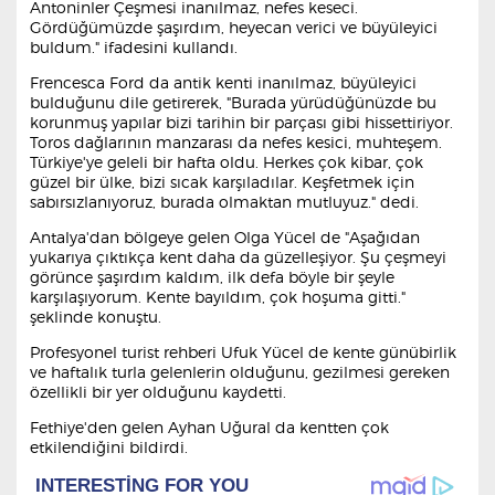
Antoninler Çeşmesi inanılmaz, nefes keseci.
Gördüğümüzde şaşırdım, heyecan verici ve büyüleyici
buldum." ifadesini kullandı.
Frencesca Ford da antik kenti inanılmaz, büyüleyici
bulduğunu dile getirerek, "Burada yürüdüğünüzde bu
korunmuş yapılar bizi tarihin bir parçası gibi hissettiriyor.
Toros dağlarının manzarası da nefes kesici, muhteşem.
Türkiye'ye geleli bir hafta oldu. Herkes çok kibar, çok
güzel bir ülke, bizi sıcak karşıladılar. Keşfetmek için
sabırsızlanıyoruz, burada olmaktan mutluyuz." dedi.
Antalya'dan bölgeye gelen Olga Yücel de "Aşağıdan
yukarıya çıktıkça kent daha da güzelleşiyor. Şu çeşmeyi
görünce şaşırdım kaldım, ilk defa böyle bir şeyle
karşılaşıyorum. Kente bayıldım, çok hoşuma gitti."
şeklinde konuştu.
Profesyonel turist rehberi Ufuk Yücel de kente günübirlik
ve haftalık turla gelenlerin olduğunu, gezilmesi gereken
özellikli bir yer olduğunu kaydetti.
Fethiye'den gelen Ayhan Uğural da kentten çok
etkilendiğini bildirdi.