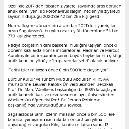
Özellikle 2017'den itibaren ziyaretçi sayısında artış görülen
antik kenti, yeni tip koronavirüs salgını nedeniyle ziyaretçi
sayısının düştüğü 2020'de 42 bin 285 kişi gezdi.
Normalleşme döneminin ardından 2021'de ziyaretçileri
artan Sagalassos'u bu yılın ocak-eylül döneminde 54 bin
770 kişi ziyaret etti.
Psidya bölgesinin dini başkenti niteliğini taşıyan, önceki
dönem kazılarda Roma imparatorları Hadrian ve Marcus
Aurelius ile bir imparatoriçenin büyük heykellerinin çıktığı
antik kent, bu yönüyle "imparatorlar şehri" olarak anılıyor.
"Tarihi izler milattan önce 6 bin 500'lere dayanıyor"
Burdur Kültür ve Turizm Müdürü Abdullah Kılıç, AA
muhabirine, Leuven Katolik Üniversitesinden Belçikalı
Prof. Dr. Marc Waelkens başkanlığında, 1989'da başlayan
antik kentteki kazı ve restorasyonun aynı üniversiteden
Waelkens'ın öğrencisi Prof. Dr. Jeroen Poblome
başkanlığında yürütüldüğünü söyledi.
Sagalassos'ta tarihi izlerin milattan önce 6 bin 500'lere,
tarımsal yerleşimin ise milattan önce 3 bin yılına
dayandığını vurgulan Kılıç, kentte milattan sonra 13.