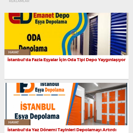
REKLAMLAR
HAYAT
İstanbul'da Fazla Eşyalar İçin Oda Tipi Depo Yaygınlaşıyor
HAYAT
İstanbul'da Yaz Dönemi Tayinleri Depolamayı Artırdı