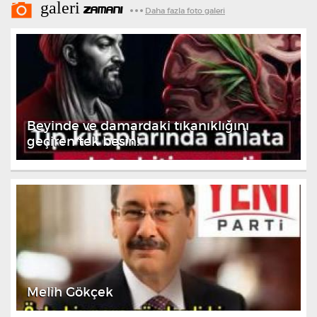
galeri
ZAMANI
Daha fazla foto galeri
Beyinde ve damardaki tıkanıklığını
geçiren tek besin!
Melih Gökçek