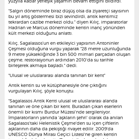
yüzyıla kadar yerleşik yaşamın devam ettiğini bildirdi.
"Salgın döneminde biraz düşüş olsa da ziyaretçi sayısının
bu yıl artış göstermesi bizi sevindirdi, antik kentimiz
tekrardan cazibe merkezi oldu." diyen Kılıç, imparatorlar
Hadrian ve Marcus döneminde kentin inanç yönünden
kült merkezi olduğunu anlattı.
Kılıç, Sagalassos'un en etkileyici yapısının Antoninler
Çeşmesi olduğuna vurgu yaparak "28 metre uzunluğunda
9 metre yüksekliğinde 3 bin 500 mimari parçadan oluşan
çeşme, restorasyonun ardından 2010'da su tarihle
birleşerek akmaya başladı." dedi.
"Ulusal ve uluslararası alanda tanınan bir kent"
Antik kentin su ve kütüphanesiyle öne çıktığını
vurgulayan Kılıç, şöyle konuştu:
"Sagalassos Antik Kenti ulusal ve uluslararası alanda
tanınan ve öne çıkan bir kent. Buradan çıkan eserlerin
önemli bir kısmı Burdur Müzesi'nde sergileniyor.
İmparatorların yanında 'aşkların şehri' olarak da anılan
Sagalasos'taki Helenistik Çeşme'den su içen çiftlerin
aşklarının daha da pekiştiği rivayet edilir. 2009'da
UNESCO Dünya Mirası Geçici Listesi'ne giren kentin