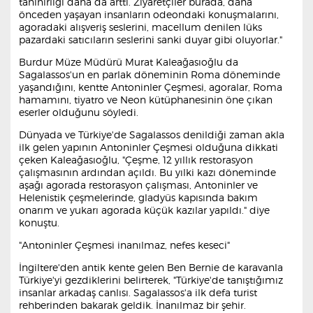
tanınırlığı daha da arttı. Ziyaretçiler burada, daha
önceden yaşayan insanların odeondaki konuşmalarını,
agoradaki alışveriş seslerini, macellum denilen lüks
pazardaki satıcıların seslerini sanki duyar gibi oluyorlar."
Burdur Müze Müdürü Murat Kaleağasıoğlu da
Sagalassos'un en parlak döneminin Roma döneminde
yaşandığını, kentte Antoninler Çeşmesi, agoralar, Roma
hamamını, tiyatro ve Neon kütüphanesinin öne çıkan
eserler olduğunu söyledi.
Dünyada ve Türkiye'de Sagalassos denildiği zaman akla
ilk gelen yapının Antoninler Çeşmesi olduğuna dikkati
çeken Kaleağasıoğlu, "Çeşme, 12 yıllık restorasyon
çalışmasının ardından açıldı. Bu yılki kazı döneminde
aşağı agorada restorasyon çalışması, Antoninler ve
Helenistik çeşmelerinde, gladyüs kapısında bakım
onarım ve yukarı agorada küçük kazılar yapıldı." diye
konuştu.
"Antoninler Çeşmesi inanılmaz, nefes keseci"
İngiltere'den antik kente gelen Ben Bernie de karavanla
Türkiye'yi gezdiklerini belirterek, "Türkiye'de tanıştığımız
insanlar arkadaş canlısı. Sagalassos'a ilk defa turist
rehberinden bakarak geldik. İnanılmaz bir şehir.