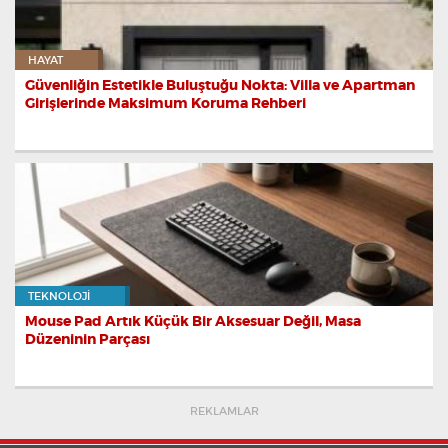
HAYAT
Güvenliğin Estetikle Buluştuğu Nokta: Villa ve Apartman
Girişlerinde Maksimum Koruma Rehberi
TEKNOLOJI
Mouse Pad Artık Küçük Bir Aksesuar Değil, Masa
Düzeninin Parçası
REKLAMLAR