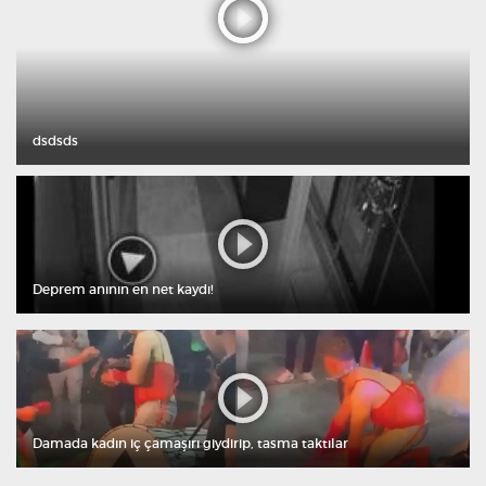
dsdsds
Deprem anının en net kaydı!
Damada kadın iç çamaşırı giydirip, tasma taktılar