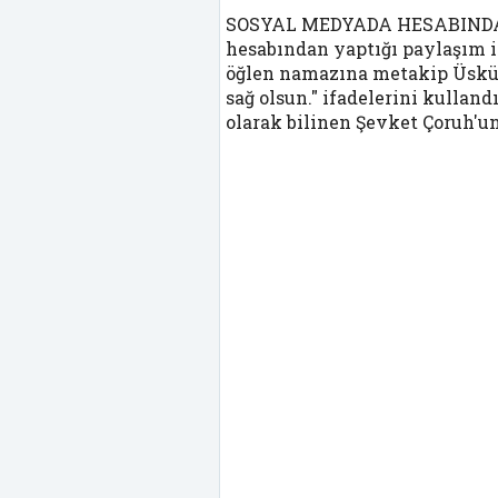
SOSYAL MEDYADA HESABINDAN 
hesabından yaptığı paylaşım 
öğlen namazına metakip Üsküd
sağ olsun." ifadelerini kullan
olarak bilinen Şevket Çoruh'u