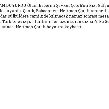
DUYURDU Ölüm haberini Şevket Çoruh'un kızı Gülen
ile duyurdu. Çoruh, Babaannem Neriman Çoruh rahmetli 
ar Bülbüldere camiinde kılınacak namaz sonrası mezarl
dı. Türk televizyon tarihinin en uzun süren dizisi Arka
n annesi Neriman Çoruh hayatını kaybetti.