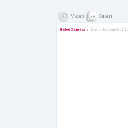
Video
Galeri
Haber Zamanı
İşte il il koronavirüste