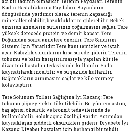
acı bir tadının olmasıdır. Terenin Faydaları Terenin
Kadın Hastalıklarına Faydaları: Bayanların
döngüsünde yardımcı olarak terenin kapsadığı
mineraller olabilir, bozukluklarını giderebilir. Bebek
emziren annelerin sütlerinin çoğalmasını sağlar. Tere
yüksek derecede protein ve demir kapsar. Tere
Doğumdan sonra annelere önerilir. Tere Sindirim
Sistemi İçin Yararlıdır: Tere kanı temizler ve iştah
açar. Kabızlık sorunlarını kısa sürede giderir. Terenin
tohumu ve balın karıştırılmasıyla yapılan kür ile
dizanteri hastalığı tedavisinde kullanılır. Suda
kaynatılarak inceltilir ve bu şekilde kullanılır.
Bağırsakların arınmasını sağlar ve kilo vermeyi
kolaylaştırır.
Tere Solunum Yolları Sağlığına İyi Kazanç: Tere
tohumu çiğneyerekte tüketilebilir. Bu yöntem astım,
baş ağrısı, öksürük ve bronşit tedavilerinde de
kullanılabilir. Soluk açma özelliği vardır. Astımdan
kaynaklaşan şiddetli öksürükleri giderir. Diyabete İyi
Kazanç: Diyabet hastaları için herhangi bir tehdit